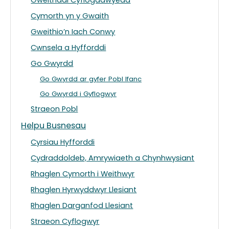
Gweithdai Cyflogadwyedd
Cymorth yn y Gwaith
Gweithio’n Iach Conwy
Cwnsela a Hyfforddi
Go Gwyrdd
Go Gwyrdd ar gyfer Pobl Ifanc
Go Gwyrdd i Gyflogwyr
Straeon Pobl
Helpu Busnesau
Cyrsiau Hyfforddi
Cydraddoldeb, Amrywiaeth a Chynhwysiant
Rhaglen Cymorth i Weithwyr
Rhaglen Hyrwyddwyr Llesiant
Rhaglen Darganfod Llesiant
Straeon Cyflogwyr