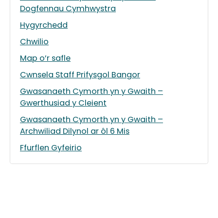
Dogfennau Cymhwystra
Hygyrchedd
Chwilio
Map o’r safle
Cwnsela Staff Prifysgol Bangor
Gwasanaeth Cymorth yn y Gwaith –
Gwerthusiad y Cleient
Gwasanaeth Cymorth yn y Gwaith –
Archwiliad Dilynol ar ôl 6 Mis
Ffurflen Gyfeirio