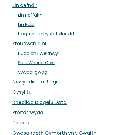
Ein cefndir
Ein Heffaith
Ein Pobl
Llogi un o’n hystafelloedd
Ymunwch â ni
Buddion i Weithwyr
Sut i Wneud Cais
Swyddi gwag
Newyddion a Blogiau
Cysylltu
Rheoliad Diogelu Data
Preifatrwydd
Telerau
Gwasanaeth Cymorth yn y Gwaith