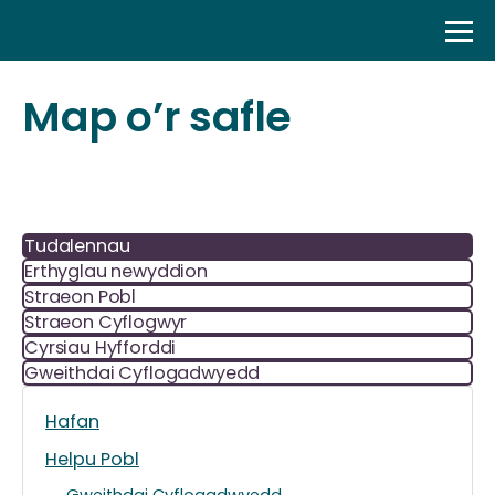
Skip
to
content
Map o’r safle
Tudalennau
Erthyglau newyddion
Straeon Pobl
Straeon Cyflogwyr
Cyrsiau Hyfforddi
Gweithdai Cyflogadwyedd
Hafan
Helpu Pobl