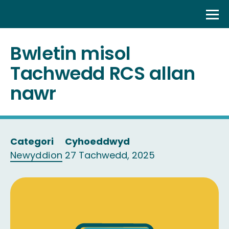
Skip
to
content
Bwletin misol
Tachwedd RCS allan
nawr
Categori
Cyhoeddwyd
Newyddion
27 Tachwedd, 2025