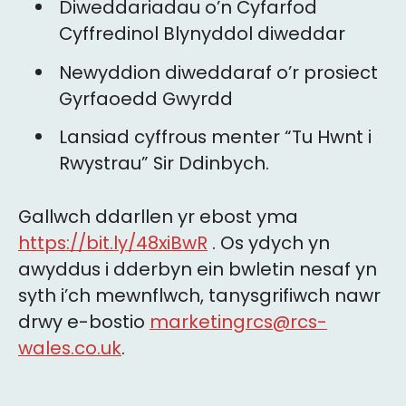
Diweddariadau o’n Cyfarfod
Cyffredinol Blynyddol diweddar
Newyddion diweddaraf o’r prosiect
Gyrfaoedd Gwyrdd
Lansiad cyffrous menter “Tu Hwnt i
Rwystrau” Sir Ddinbych.
Gallwch ddarllen yr ebost yma
https://bit.ly/48xiBwR
. Os ydych yn
awyddus i dderbyn ein bwletin nesaf yn
syth i’ch mewnflwch, tanysgrifiwch nawr
drwy e-bostio
marketingrcs@rcs-
wales.co.uk
.