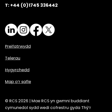
T: +44 (0)1745 336442
LinkedIn
Instagram
Facebook
X
Preifatrwydd
Telerau
Hygyrchedd
Map o’r safle
© RCS 2026 |
Mae RCS yn gwmni buddiant
cymunedol sydd wedi cofrestru gyda Thŷ’r