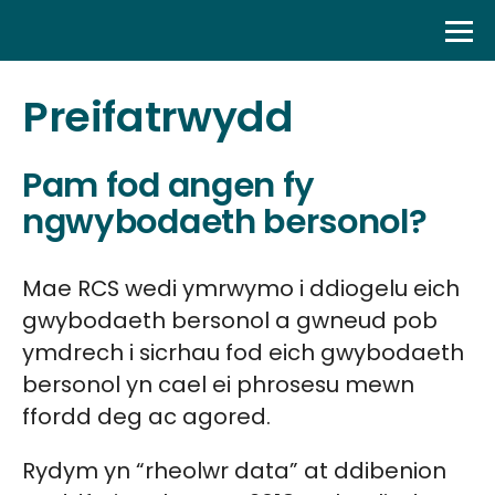
Skip
to
content
Preifatrwydd
Pam fod angen fy
ngwybodaeth bersonol?
Mae RCS wedi ymrwymo i ddiogelu eich
gwybodaeth bersonol a gwneud pob
ymdrech i sicrhau fod eich gwybodaeth
bersonol yn cael ei phrosesu mewn
ffordd deg ac agored.
Rydym yn “rheolwr data” at ddibenion