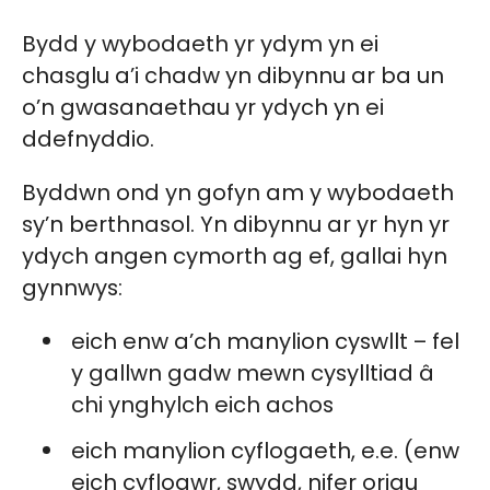
Bydd y wybodaeth yr ydym yn ei
chasglu a’i chadw yn dibynnu ar ba un
o’n gwasanaethau yr ydych yn ei
ddefnyddio.
Byddwn ond yn gofyn am y wybodaeth
sy’n berthnasol. Yn dibynnu ar yr hyn yr
ydych angen cymorth ag ef, gallai hyn
gynnwys:
eich enw a’ch manylion cyswllt – fel
y gallwn gadw mewn cysylltiad â
chi ynghylch eich achos
eich manylion cyflogaeth, e.e. (enw
eich cyflogwr, swydd, nifer oriau