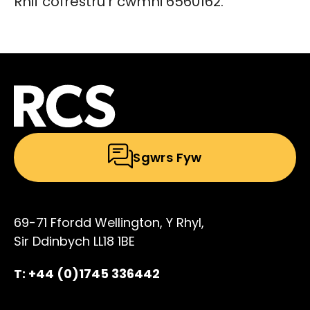
Rhif cofrestru’r cwmni 6560162.
Sgwrs Fyw
69-71 Ffordd Wellington, Y Rhyl,
Sir Ddinbych LL18 1BE
T: +44 (0)1745 336442