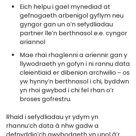
Eich helpu i gael mynediad at
gefnogaeth arbenigol gyflym neu
gyngor gan un o’n sefydliadau
partner lle’n berthnasol e.e. cyngor
ariannol
Mae rhai rhaglenni a ariennir gan y
llywodraeth yn gofyn i ni rannu data
cleientiaid er dibenion archwilio – os
yw hynny’n berthnasol i chi, byddwn
yn rhoi gwybod i chi fel rhan o’r
broses gofrestru.
Rhaid i sefydliadau yr ydym yn
rhannu’ch data â nhw gadw a
defnyddio’ch gwybodaeth yn unol â’r