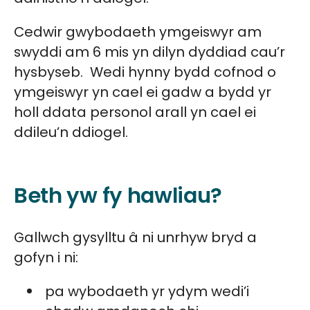
Cedwir gwybodaeth ymgeiswyr am
swyddi am 6 mis yn dilyn dyddiad cau’r
hysbyseb. Wedi hynny bydd cofnod o
ymgeiswyr yn cael ei gadw a bydd yr
holl ddata personol arall yn cael ei
ddileu’n ddiogel.
Beth yw fy hawliau?
Gallwch gysylltu â ni unrhyw bryd a
gofyn i ni:
pa wybodaeth yr ydym wedi’i