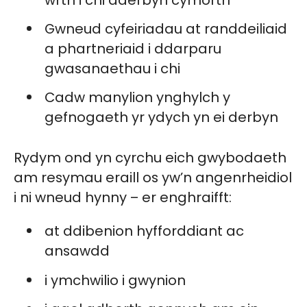
Gwneud cyfeiriadau at randdeiliaid
a phartneriaid i ddarparu
gwasanaethau i chi
Cadw manylion ynghylch y
gefnogaeth yr ydych yn ei derbyn
Rydym ond yn cyrchu eich gwybodaeth
am resymau eraill os yw’n angenrheidiol
i ni wneud hynny – er enghraifft:
at ddibenion hyfforddiant ac
ansawdd
i ymchwilio i gwynion