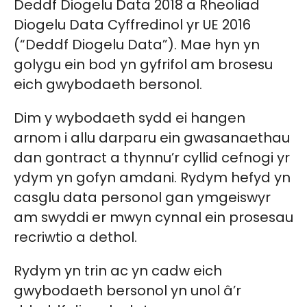
Deddf Diogelu Data 2018 a Rheoliad
Diogelu Data Cyffredinol yr UE 2016
(“Deddf Diogelu Data”). Mae hyn yn
golygu ein bod yn gyfrifol am brosesu
eich gwybodaeth bersonol.
Dim y wybodaeth sydd ei hangen
arnom i allu darparu ein gwasanaethau
dan gontract a thynnu’r cyllid cefnogi yr
ydym yn gofyn amdani. Rydym hefyd yn
casglu data personol gan ymgeiswyr
am swyddi er mwyn cynnal ein prosesau
recriwtio a dethol.
Rydym yn trin ac yn cadw eich
gwybodaeth bersonol yn unol â’r