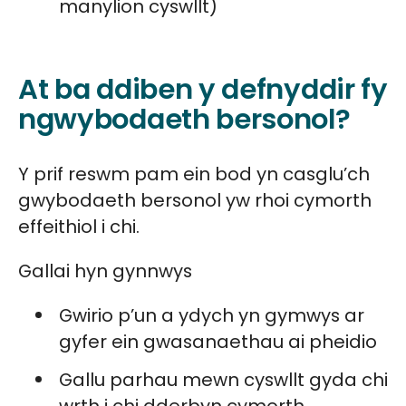
manylion cyswllt)
At ba ddiben y defnyddir fy
ngwybodaeth bersonol?
Y prif reswm pam ein bod yn casglu’ch
gwybodaeth bersonol yw rhoi cymorth
effeithiol i chi.
Gallai hyn gynnwys
Gwirio p’un a ydych yn gymwys ar
gyfer ein gwasanaethau ai pheidio
Gallu parhau mewn cyswllt gyda chi
wrth i chi dderbyn cymorth