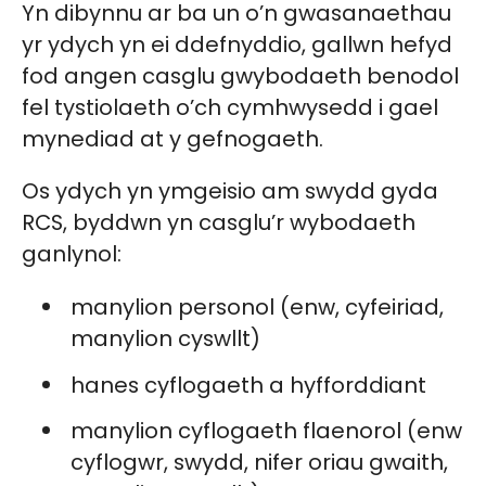
Yn dibynnu ar ba un o’n gwasanaethau
yr ydych yn ei ddefnyddio, gallwn hefyd
fod angen casglu gwybodaeth benodol
fel tystiolaeth o’ch cymhwysedd i gael
mynediad at y gefnogaeth.
Os ydych yn ymgeisio am swydd gyda
RCS, byddwn yn casglu’r wybodaeth
ganlynol:
manylion personol (enw, cyfeiriad,
manylion cyswllt)
hanes cyflogaeth a hyfforddiant
manylion cyflogaeth flaenorol (enw
cyflogwr, swydd, nifer oriau gwaith,