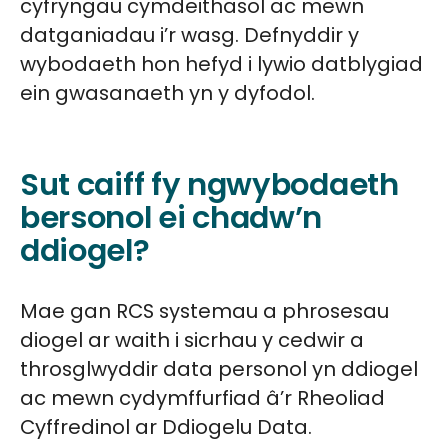
cyfryngau cymdeithasol ac mewn
datganiadau i’r wasg. Defnyddir y
wybodaeth hon hefyd i lywio datblygiad
ein gwasanaeth yn y dyfodol.
Sut caiff fy ngwybodaeth
bersonol ei chadw’n
ddiogel?
Mae gan RCS systemau a phrosesau
diogel ar waith i sicrhau y cedwir a
throsglwyddir data personol yn ddiogel
ac mewn cydymffurfiad â’r Rheoliad
Cyffredinol ar Ddiogelu Data.