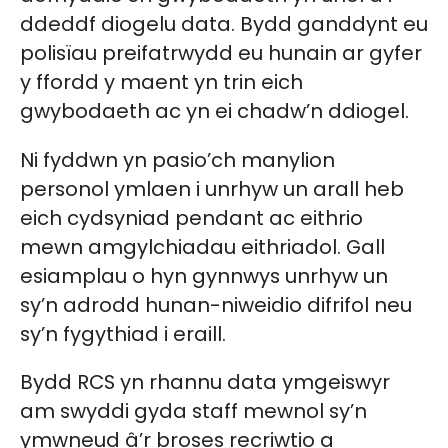
ddeddf diogelu data. Bydd ganddynt eu
polisïau preifatrwydd eu hunain ar gyfer
y ffordd y maent yn trin eich
gwybodaeth ac yn ei chadw’n ddiogel.
Ni fyddwn yn pasio’ch manylion
personol ymlaen i unrhyw un arall heb
eich cydsyniad pendant ac eithrio
mewn amgylchiadau eithriadol. Gall
esiamplau o hyn gynnwys unrhyw un
sy’n adrodd hunan-niweidio difrifol neu
sy’n fygythiad i eraill.
Bydd RCS yn rhannu data ymgeiswyr
am swyddi gyda staff mewnol sy’n
ymwneud â’r broses recriwtio a