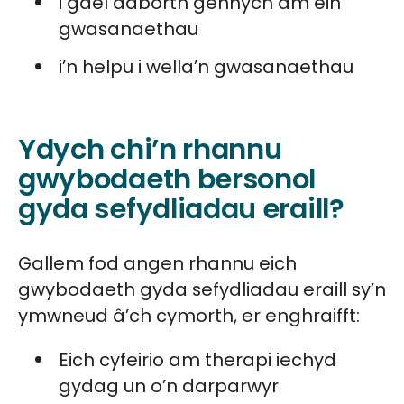
i gael adborth gennych am ein
gwasanaethau
i’n helpu i wella’n gwasanaethau
Ydych chi’n rhannu
gwybodaeth bersonol
gyda sefydliadau eraill?
Gallem fod angen rhannu eich
gwybodaeth gyda sefydliadau eraill sy’n
ymwneud â’ch cymorth, er enghraifft:
Eich cyfeirio am therapi iechyd
gydag un o’n darparwyr