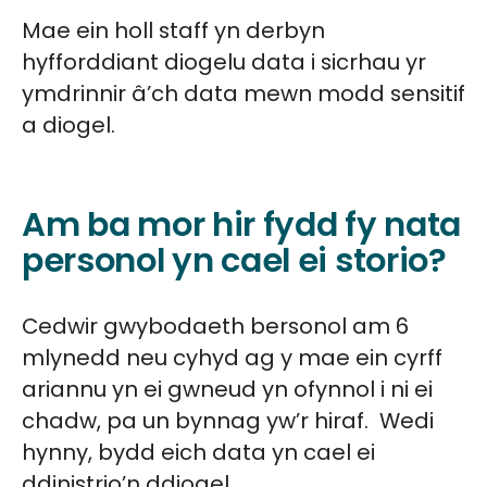
Mae ein holl staff yn derbyn
hyfforddiant diogelu data i sicrhau yr
ymdrinnir â’ch data mewn modd sensitif
a diogel.
Am ba mor hir fydd fy nata
personol yn cael ei storio?
Cedwir gwybodaeth bersonol am 6
mlynedd neu cyhyd ag y mae ein cyrff
ariannu yn ei gwneud yn ofynnol i ni ei
chadw, pa un bynnag yw’r hiraf. Wedi
hynny, bydd eich data yn cael ei
ddinistrio’n ddiogel.