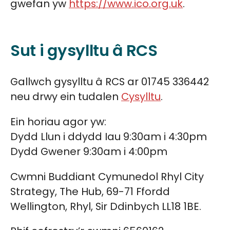
gwefan yw
https://www.ico.org.uk
.
Sut i gysylltu â RCS
Gallwch gysylltu â RCS ar 01745 336442
neu drwy ein tudalen
Cysylltu
.
Ein horiau agor yw:
Dydd Llun i ddydd Iau 9:30am i 4:30pm
Dydd Gwener 9:30am i 4:00pm
Cwmni Buddiant Cymunedol Rhyl City
Strategy, The Hub, 69-71 Ffordd
Wellington, Rhyl, Sir Ddinbych LL18 1BE.