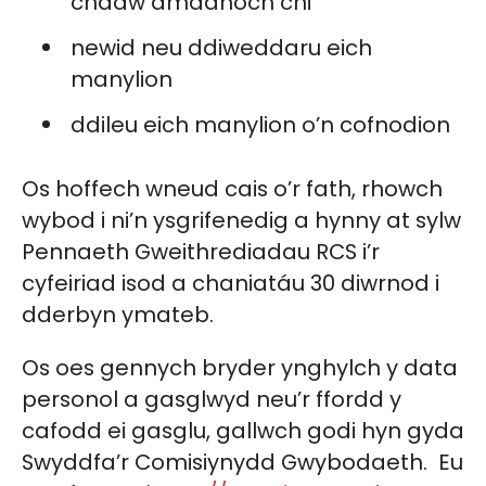
chadw amdanoch chi
newid neu ddiweddaru eich
manylion
ddileu eich manylion o’n cofnodion
Os hoffech wneud cais o’r fath, rhowch
wybod i ni’n ysgrifenedig a hynny at sylw
Pennaeth Gweithrediadau RCS i’r
cyfeiriad isod a chaniatáu 30 diwrnod i
dderbyn ymateb.
Os oes gennych bryder ynghylch y data
personol a gasglwyd neu’r ffordd y
cafodd ei gasglu, gallwch godi hyn gyda
Swyddfa’r Comisiynydd Gwybodaeth. Eu