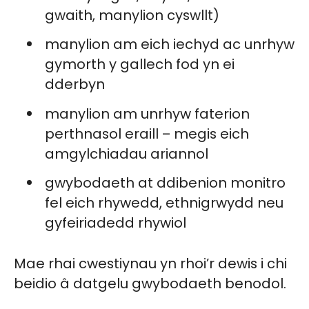
gwaith, manylion cyswllt)
manylion am eich iechyd ac unrhyw
gymorth y gallech fod yn ei
dderbyn
manylion am unrhyw faterion
perthnasol eraill – megis eich
amgylchiadau ariannol
gwybodaeth at ddibenion monitro
fel eich rhywedd, ethnigrwydd neu
gyfeiriadedd rhywiol
Mae rhai cwestiynau yn rhoi’r dewis i chi
beidio â datgelu gwybodaeth benodol.