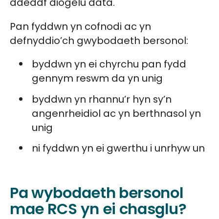
ddeddf diogelu data.
Pan fyddwn yn cofnodi ac yn
defnyddio’ch gwybodaeth bersonol:
byddwn yn ei chyrchu pan fydd
gennym reswm da yn unig
byddwn yn rhannu’r hyn sy’n
angenrheidiol ac yn berthnasol yn
unig
ni fyddwn yn ei gwerthu i unrhyw un
Pa wybodaeth bersonol
mae RCS yn ei chasglu?