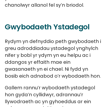
chanolwyr allanol fel sy’n briodol.
Gwybodaeth Ystadegol
Rydym yn defnyddio peth gwybodaeth i
greu adroddiadau ystadegol ynghylch
nifer y bobl yr ydym yn eu helpu ac i
ddangos yr effaith mae ein
gwasanaeth yn ei chael. Ni fydd yn
bosib eich adnabod o’r wybodaeth hon.
Gallem rannu’r wybodaeth ystadegol
hon gyda’n cyllidwyr, adrannau’r
llywodraeth ac yn gyhoeddus ar ein