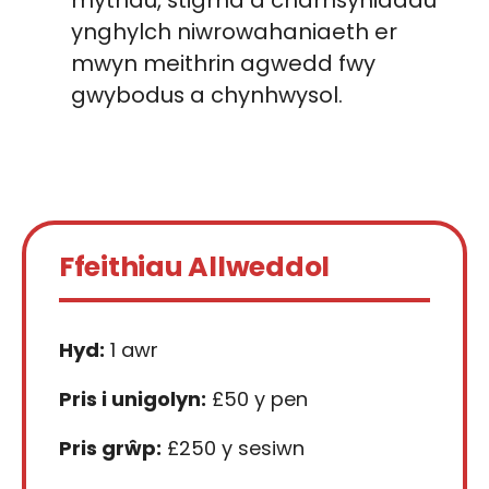
mythau, stigma a chamsyniadau
ynghylch niwrowahaniaeth er
mwyn meithrin agwedd fwy
gwybodus a chynhwysol.
Ffeithiau Allweddol
Hyd:
1 awr
Pris i unigolyn:
£50 y pen
Pris grŵp:
£250 y sesiwn