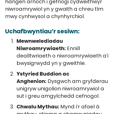
hangen arnoch i gefnogi cydweithwyr
niwroamrywiol yn y gwaith a chreu tîm
mwy cynhwysol a chynhyrchiol.
Uchafbwyntiau’r sesiwn:
Mewnwelediadau
Niwroamrywiaeth:
Ennill
dealltwriaeth o niwroamrywiaeth a’i
bwysigrwydd yn y gweithle.
Ystyried Buddion ac
Anghenion:
Dysgwch am gryfderau
unigryw unigolion niwroamrywiol a
sut i greu amgylchedd cefnogol.
Chwalu Mythau:
Mynd i’r afael â