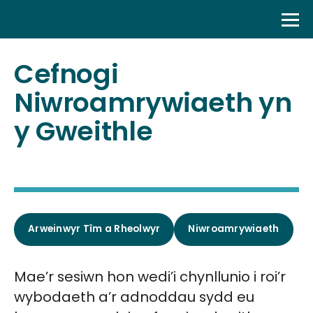
Skip
to
content
Cefnogi
Niwroamrywiaeth yn
y Gweithle
Arweinwyr Tîm a Rheolwyr
Niwroamrywiaeth
Mae’r sesiwn hon wedi’i chynllunio i roi’r
wybodaeth a’r adnoddau sydd eu