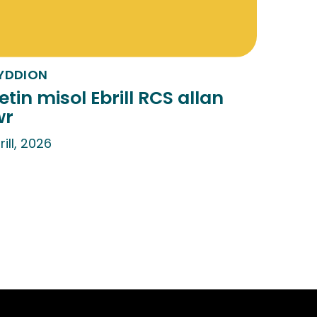
YDDION
etin misol Ebrill RCS allan
wr
rill, 2026