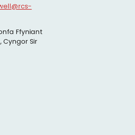
well@rcs-
onfa Ffyniant
 Cyngor Sir