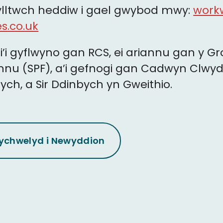
lltwch heddiw i gael gwybod mwy:
work
s.co.uk
’i gyflwyno gan RCS, ei ariannu gan y Gr
nu (SPF), a’i gefnogi gan Cadwyn Clwyd,
ych, a Sir Ddinbych yn Gweithio.
ychwelyd i Newyddion