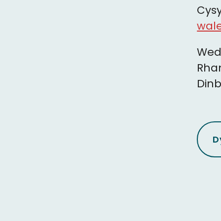
Cysy
wale
Wedi
Rhan
Dinb
D