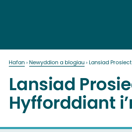
Skip
to
content
Hafan
›
Newyddion a blogiau
›
Lansiad Prosiec
Lansiad Prosi
Hyfforddiant i