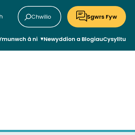
sh
Chwilio
Sgwrs Fyw
Ymunwch â ni
Newyddion a Blogiau
Cysylltu