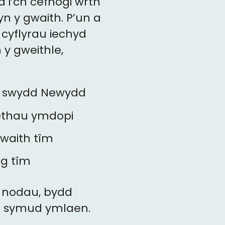
 i’ch cefnogi wrth
yn y gwaith. P’un a
 cyflyrau iechyd
y gweithle,
ch swydd Newydd
ethau ymdopi
waith tîm
eg tîm
h nodau, bydd
u a symud ymlaen.