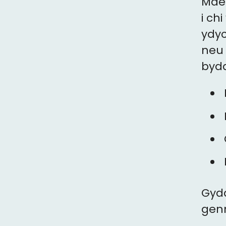
Mae
i ch
ydyc
neu 
bydd
Gyda
genn