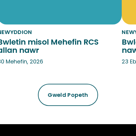
NEWYDDION
NEW
Bwletin misol Mehefin RCS
Bwl
allan nawr
na
30 Mehefin, 2026
23 Eb
Gweld Popeth