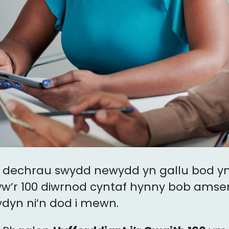
dechrau swydd newydd yn gallu bod yn
yw’r 100 diwrnod cyntaf hynny bob amse
rydyn ni’n dod i mewn.