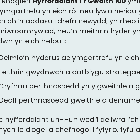
 Rhaglen
Hyfforddiant i’r Gwaith 100
yma
i ymgartrefu yn eich rôl neu lywio heriau 
h chi’n addasu i drefn newydd, yn rheoli
niwroamrywiad, neu’n meithrin hyder yn 
wn yn eich helpu i:
Deimlo’n hyderus ac ymgartrefu yn ei
Feithrin gwydnwch a datblygu stratega
Cryfhau perthnasoedd yn y gweithle a g
Deall perthnasoedd gweithle a deinam
 hyfforddiant un-i-un wedi’i deilwra i’c
ych le diogel a chefnogol i fyfyrio, tyf