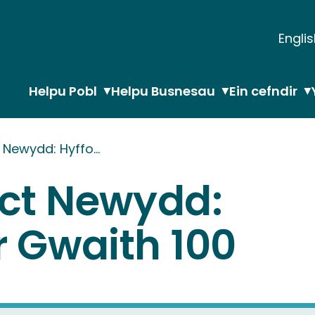
Engli
Helpu Pobl
Helpu Busnesau
Ein cefndir
t Newydd: Hyffo…
ect Newydd:
’r Gwaith 100