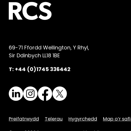
69-71 Ffordd Wellington, Y Rhyl,
Sir Ddinbych LL18 1BE
T: +44 (0)1745 336442
LinkedIn
Instagram
Facebook
X
Preifatrwydd
Telerau
Hygyrchedd
Map o’r safl