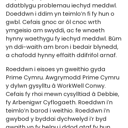
ddatblygu problemau iechyd meddwl.
Doeddwn i ddim yn teimlo’n fi fy hun o
gwbl. Cefais gnoc ar ôl cnoc wrth
ymgeisio am swyddi, ac fe wnaeth
hynny waethygu fy iechyd meddwl. Bûm
yn ddi-waith am bron i bedair blynedd,
a chafodd hynny effaith ddifrifol arnaf.
Roeddwn i eisoes yn gweithio gyda
Prime Cymru. Awgrymodd Prime Cymru
y dylwn gysylltu â WorkWell Conwy.
Cefais fy rhoi mewn cysylltiad â Debbie,
fy Arbenigwr Cyflogaeth. Roeddwn i’n
teimlo’n barod i weithio. Roeddwn i’n
gwybod y byddai dychwelyd i’r byd
gwaith yn fy helpu i ddod ataf fy hun.