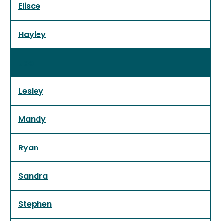
Elisce
Hayley
Joe
Lesley
Mandy
Ryan
Sandra
Stephen