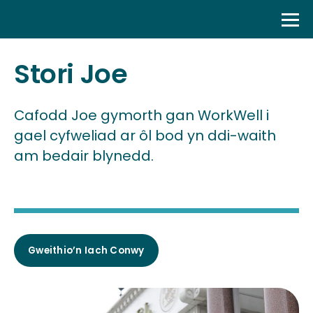
Skip
to
content
Stori Joe
Cafodd Joe gymorth gan WorkWell i
gael cyfweliad ar ôl bod yn ddi-waith
am bedair blynedd.
Gweithio’n Iach Conwy