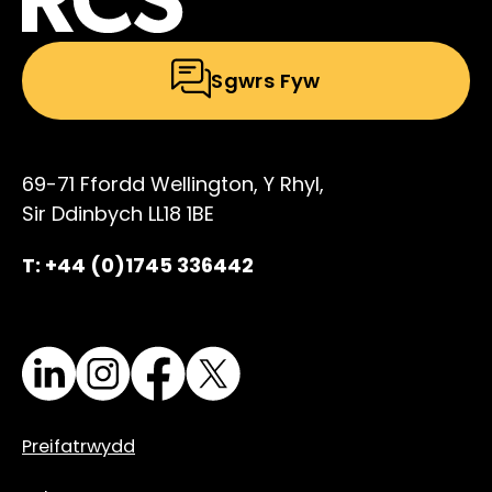
Sgwrs Fyw
69-71 Ffordd Wellington, Y Rhyl,
Sir Ddinbych LL18 1BE
T: +44 (0)1745 336442
LinkedIn
Instagram
Facebook
X
Preifatrwydd