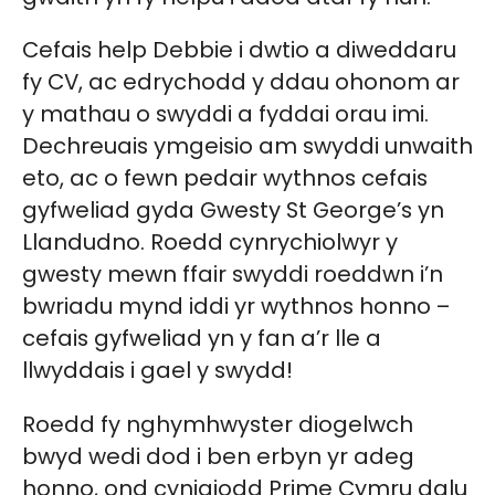
Cefais help Debbie i dwtio a diweddaru
fy CV, ac edrychodd y ddau ohonom ar
y mathau o swyddi a fyddai orau imi.
Dechreuais ymgeisio am swyddi unwaith
eto, ac o fewn pedair wythnos cefais
gyfweliad gyda Gwesty St George’s yn
Llandudno. Roedd cynrychiolwyr y
gwesty mewn ffair swyddi roeddwn i’n
bwriadu mynd iddi yr wythnos honno –
cefais gyfweliad yn y fan a’r lle a
llwyddais i gael y swydd!
Roedd fy nghymhwyster diogelwch
bwyd wedi dod i ben erbyn yr adeg
honno, ond cynigiodd Prime Cymru dalu