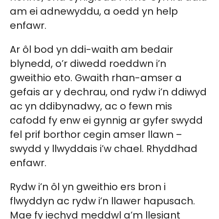
am ei adnewyddu, a oedd yn help
enfawr.
Ar ôl bod yn ddi-waith am bedair
blynedd, o’r diwedd roeddwn i’n
gweithio eto. Gwaith rhan-amser a
gefais ar y dechrau, ond rydw i’n ddiwyd
ac yn ddibynadwy, ac o fewn mis
cafodd fy enw ei gynnig ar gyfer swydd
fel prif borthor cegin amser llawn –
swydd y llwyddais i’w chael. Rhyddhad
enfawr.
Rydw i’n ôl yn gweithio ers bron i
flwyddyn ac rydw i’n llawer hapusach.
Mae fy iechyd meddwl a’m llesiant