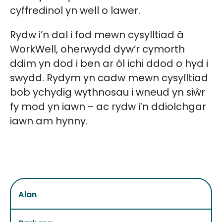
cyffredinol yn well o lawer.
Rydw i’n dal i fod mewn cysylltiad â
WorkWell, oherwydd dyw’r cymorth
ddim yn dod i ben ar ôl ichi ddod o hyd i
swydd. Rydym yn cadw mewn cysylltiad
bob ychydig wythnosau i wneud yn siŵr
fy mod yn iawn – ac rydw i’n ddiolchgar
iawn am hynny.
Alan