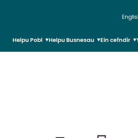
Engli
Helpu Pobl
Helpu Busnesau
Ein cefndir