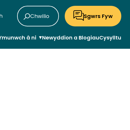
sh
Chwilio
Sgwrs Fyw
Ymunwch â ni
Newyddion a Blogiau
Cysylltu