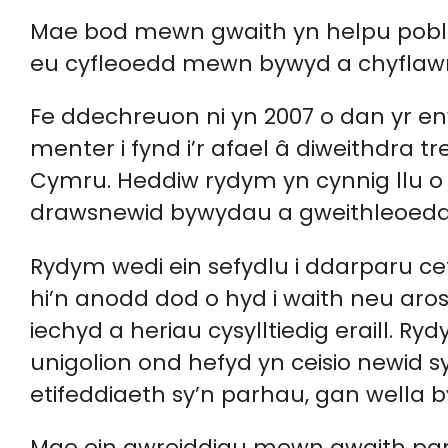
Mae bod mewn gwaith yn helpu pobl i 
eu cyfleoedd mewn bywyd a chyflawni
Fe ddechreuon ni yn 2007 o dan yr en
menter i fynd i’r afael â diweithdra 
Cymru. Heddiw rydym yn cynnig llu o
drawsnewid bywydau a gweithleoedd t
Rydym wedi ein sefydlu i ddarparu cef
hi’n anodd dod o hyd i waith neu a
iechyd a heriau cysylltiedig eraill. 
unigolion ond hefyd yn ceisio newid 
etifeddiaeth sy’n parhau, gan wella 
Mae ein gwreiddiau mewn gwaith part