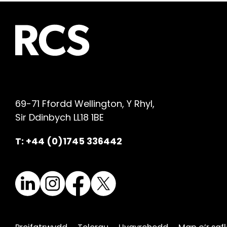
69-71 Ffordd Wellington, Y Rhyl,
Sir Ddinbych LL18 1BE
T: +44 (0)1745 336442
LinkedIn
Instagram
Facebook
X