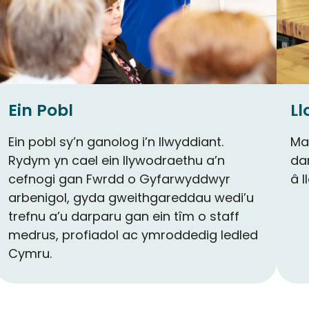
Ein Pobl
Ll
Ein pobl sy’n ganolog i’n llwyddiant.
Ma
Rydym yn cael ein llywodraethu a’n
dar
cefnogi gan Fwrdd o Gyfarwyddwyr
â l
arbenigol, gyda gweithgareddau wedi’u
trefnu a’u darparu gan ein tîm o staff
medrus, profiadol ac ymroddedig ledled
Cymru.