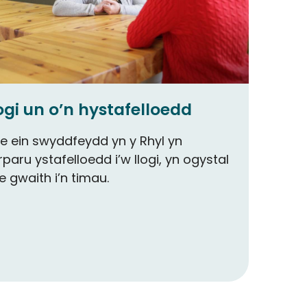
ogi un o’n hystafelloedd
e ein swyddfeydd yn y Rhyl yn
paru ystafelloedd i’w llogi, yn ogystal
le gwaith i’n timau.