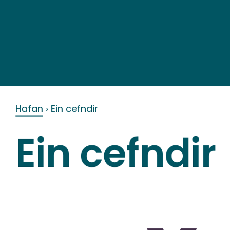
Skip
to
content
Hafan
›
Ein cefndir
Ein cefndir