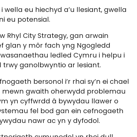
wella eu hiechyd a’u llesiant, gwella
 eu potensial.
w Rhyl City Strategy, gan arwain
tref glan y môr fach yng Ngogledd
 wasanaethau ledled Cymru i helpu i
rwy ganolbwyntio ar lesiant.
nogaeth bersonol i’r rhai sy’n ei chael
ros mewn gwaith oherwydd problemau
Rydym yn cyffwrdd â bywydau llawer o
systemau fel bod gan ein cefnogaeth
bywydau nawr ac yn y dyfodol.
neriaeth cymunedol yn rhoi dull