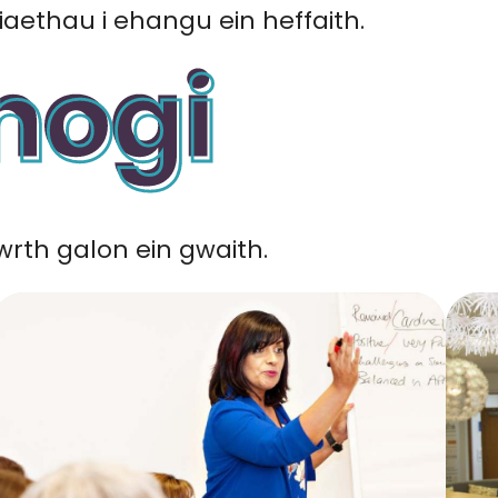
iaethau i ehangu ein heffaith.
rth galon ein gwaith.