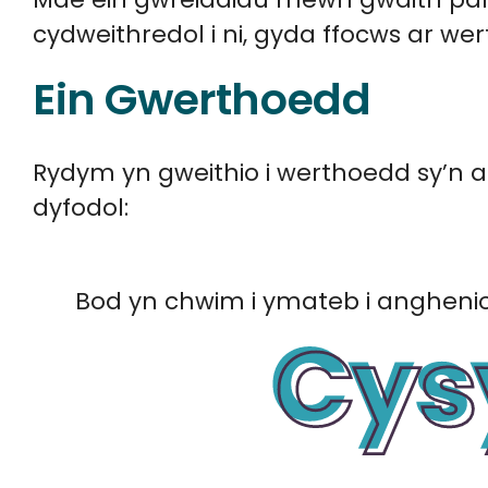
cydweithredol i ni, gyda ffocws ar wer
Ein Gwerthoedd
Rydym yn gweithio i werthoedd sy’n a
dyfodol:
Bod yn chwim i ymateb i anghenio