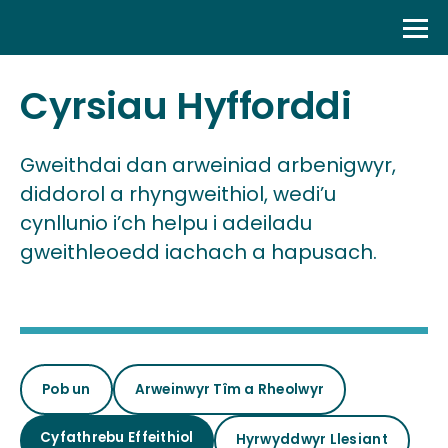
Skip
to
content
Cyrsiau Hyfforddi
Gweithdai dan arweiniad arbenigwyr,
diddorol a rhyngweithiol, wedi’u
cynllunio i’ch helpu i adeiladu
gweithleoedd iachach a hapusach.
Pob un
Arweinwyr Tîm a Rheolwyr
Cyfathrebu Effeithiol
Hyrwyddwyr Llesiant