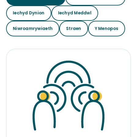
Iechyd Dynion
Iechyd Meddwl
Niwroamrywiaeth
Straen
Y Menopos