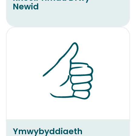
Newid
Ymwybyddiaeth