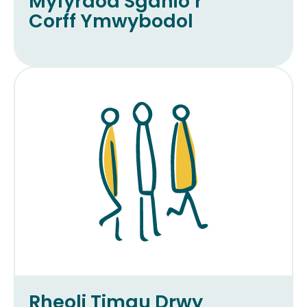
Myfyrdod Sganio’r
Corff Ymwybodol
Rheoli Timau Drwy