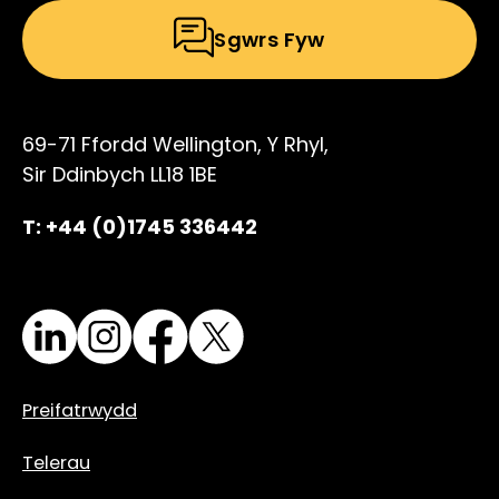
Sgwrs Fyw
69-71 Ffordd Wellington, Y Rhyl,
Sir Ddinbych LL18 1BE
T: +44 (0)1745 336442
LinkedIn
Instagram
Facebook
X
Preifatrwydd
Telerau